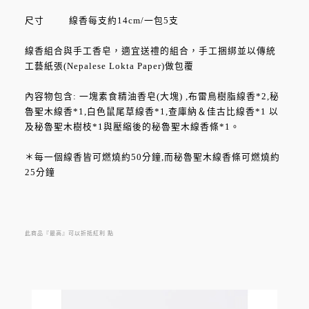
尺寸 線香每支約14cm/一包5支
線香組合與手工香皂，適宜送禮的組合，手工捆綁並以傳統
工藝紙張(Nepalese Lokta Paper)做包覆
內容物包含: 一塊素食精油香皂(大塊) ,布雷鳥樹脂線香*2,秘
魯聖木線香*1,白色鼠尾草線香*1,查庫納＆佳古比線香*1 以
及秘魯聖木樹枝*1與壓縮後的秘魯聖木線香條*1。
＊每一個線香皆可燃燒約50分鐘,而秘魯聖木線香條可燃燒約
25分鐘
品牌介紹:
Incausa 位於紐約布魯克林，為幫助世界各地的原住民所成立
此商品『最高』可以折抵紅利
點
的一個非營利性組織，銷售天然有機的作品，以消除貧困及
延續各地傳統技藝。
產品涵括秘魯聖木、白色鼠尾草、冥想線香組合等等，自亞
馬遜熱帶雨林的Almacega樹中提取的樹脂，當地的住民使用