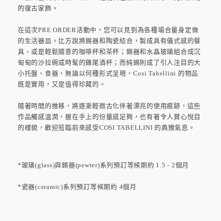
的復古家飾。
在這次PRE ORDER活動中，您可以見到為各種場合量身定做
的生活器皿。比方說將錫器和陶瓷結合，製成具有儀式感的餐
具、或是輕鬆隨意的咖啡杯和茶杯；錫器和水晶玻璃組合成沉
甸甸的沙拉碗或時髦的雞尾酒杯；而純錫則成了引人注目的大
小托盤、食器，無論以何種形式呈現，Cosi Tabellini 的物品
既是實用，又是值得珍藏的。
隨著時間的推移，將逐漸輕微古化伴著漂亮的使用痕跡，這些
作品觸感溫潤，握在手上的份量感足夠，也有著令人賞心悅目
的樣貌，歡迎蒞臨前來感受COSI TABELLINI 的典雅氣息。
*玻璃(glass)與錫器(pewter)系列預訂等候期約 1.5 - 2個月
*瓷器(ceramic)系列預訂等候期約 4個月