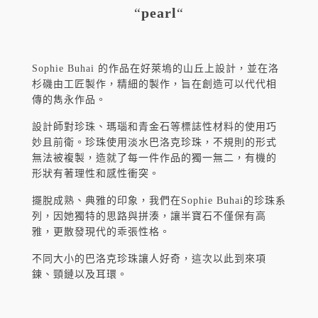
“
pearl
“
Sophie Buhai 的作品在好萊塢的山丘上設計，並在洛
杉磯由工匠製作，精細的製作，旨在創造可以代代相
傳的雋永作品。
設計師對珍珠、瑪瑙和青金石等標誌性材料的使用巧
妙且前衛。珍珠使用淡水巴洛克珍珠，不規則的形式
無法被複製，造就了每一件作品的獨一無二，有機的
形狀有著理性和感性衝突。
擺脫成熟、典雅的印象，我們在Sophie Buhai的珍珠系
列，因她獨特的思路與拼湊，讓半寶石不僅保有高
雅，更散發現代的乖張性格。
不同大小的巴洛克珍珠讓人好奇，這次以此到來項
鍊、頸鏈以及耳環。