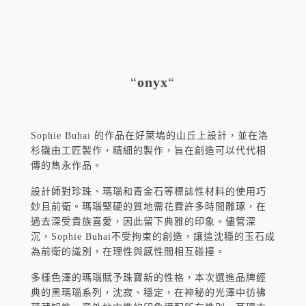
“
onyx
“
Sophie Buhai 的作品在好萊塢的山丘上設計，並在洛
杉磯由工匠製作，精細的製作，旨在創造可以代代相
傳的雋永作品。
設計師對珍珠、瑪瑙和青金石等標誌性材料的使用巧
妙且前衛。瑪瑙堅硬的質地需花費許多時間雕琢，在
過去深受貴族喜愛，因此留下典雅的印象。儘管深
沉，Sophie Buhai不受拘束的創造，讓這沈穩的玉石成
為前衛的識別，在理性與感性間相互碰撞。
多樣色澤的瑪瑙賦予珠寶新的性格，本次選進品牌經
典的黑瑪瑙系列，沈寂、穩定，在神秘的光澤中彷彿