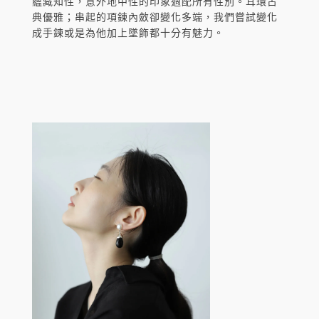
蘊藏知性，意外地中性的印象適配所有性別。耳環古
典優雅；串起的項鍊內斂卻變化多端，我們嘗試變化
成手鍊或是為他加上墜飾都十分有魅力。