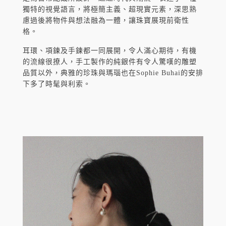
獨特的視覺語言，將極簡主義、超現實元素，深思熟
慮過後將物件與想法融為一體，讓珠寶展現前衛性
格。
耳環、項鍊及手鍊都一同展開，令人滿心期待，有機
的流線很撩人，手工製作的純銀件有令人驚嘆的雕塑
品質以外，典雅的珍珠與瑪瑙也在Sophie Buhai的安排
下多了時髦與利索。