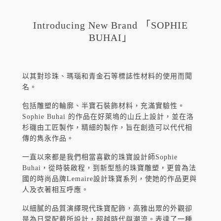
Introducing New Brand 「SOPHIE
BUHAI」
以其對珍珠、瑪瑙和青金石等標誌性材料的使用而聞
名。
包括雕塑的輪廓、半寶石裝飾材料，充滿實驗性。
Sophie Buhai 的作品在好萊塢的山丘上設計，並在洛
杉磯由工匠製作，精細的製作，旨在創造可以代代相
傳的雋永作品。
一直以來都是我們相當喜歡的珠寶設計師Sophie
Buhai，從時裝啟程，到新型態的珠寶雕塑，更曾為法
國的時尚品牌Lemaire設計珠寶系列，使她的作品更與
人及衣著相互呼應。
以細膩的品質演繹現代珠寶配飾，高雅出眾的外觀卻
是為日常配戴所設計，超越時代與潮流。表達了一種