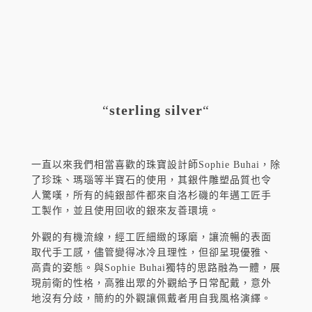
“
sterling silver
“
一直以來我們相當喜歡的珠寶設計師Sophie Buhai，除
了珍珠、瑪瑙等半寶石的使用，其銀件雕塑品質也令
人驚嘆，所有的純銀部件都來自洛杉磯的年邁工匠手
工製作，並且使用回收的銀來友善環境。
外觀的有機流線，經工匠細緻的琢磨，讓流暢的表面
取代手工感，儘管變得冰冷且理性，但卻呈現優雅、
高貴的姿態。與Sophie Buhai獨特的思路融為一體，展
現前衛的性格，高雅出眾的外觀給予日常配戴，意外
地沒有分歧，簡約的外觀讓佩戴者用自我風格演繹。