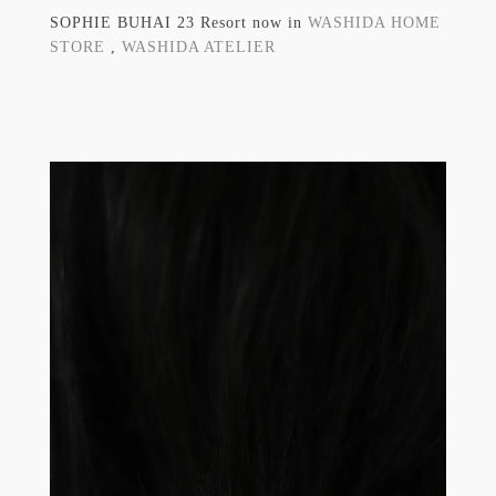
SOPHIE BUHAI 23 Resort now in
WASHIDA HOME
STORE
,
WASHIDA ATELIER