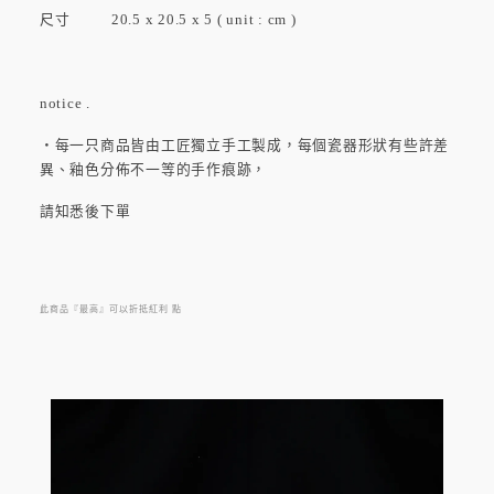
尺寸 20.5 x 20.5 x 5 ( unit : cm )
notice .
・每一只商品皆由工匠獨立手工製成，每個瓷器形狀有些許差
異、釉色分佈不一等的手作痕跡，
請知悉後下單
此商品『最高』可以折抵紅利
點