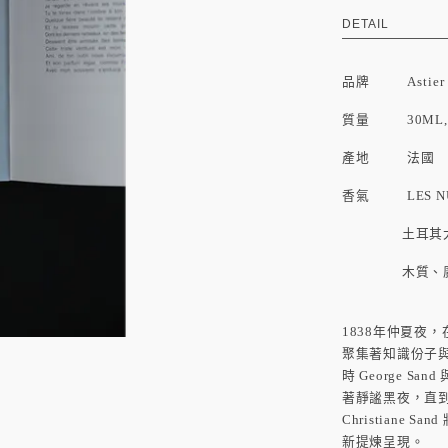
DETAIL
品牌
Astier
質量 30ML, 
產地 法國
香氣 LES NU
土耳其大馬士
木質、廣藿
1838年仲夏夜，在
聚集著知識份子
時 George 
著靜謐黑夜，直
Christiane
新提煉呈現。