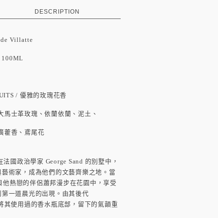
DESCRIPTION
 de Villatte
100ML
ITS / 優雅的玫瑰花香
革玫瑰、依蘭依蘭、泥土、
香、鳶尾花
法國政治學家 George Sand 的別墅中，
與藝術家，成為他們的文藝齊樂之地。當
Sand 與他熱戀的伴侶蕭邦漫步在花園中，享受
到第一道晨光的出現。由其後代
 Sand 將其使用過的香水瓶底部，留下的氣韻重