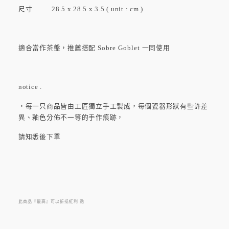
尺寸 28.5 x 28.5 x 3.5 ( unit : cm )
適合當作茶盤，推薦搭配
Sobre Goblet
一同使用
notice .
・每一只商品皆由工匠獨立手工製成，每個瓷器形狀有些許差
異、釉色分佈不一等的手作痕跡，
請知悉後下單
此商品『最高』可以折抵紅利
點