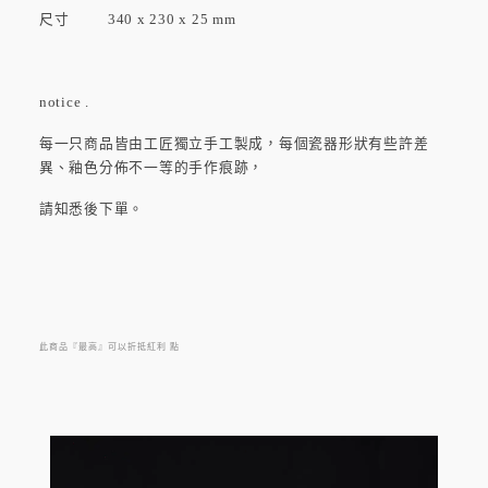
尺寸
340 x 230 x 25 mm
notice .
每一只商品皆由工匠獨立手工製成，每個瓷器形狀有些許差
異、釉色分佈不一等的手作痕跡，
請知悉後下單。
此商品『最高』可以折抵紅利
點