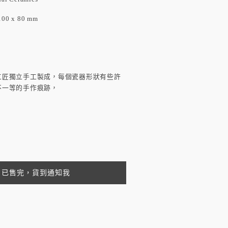
100 x 80 mm
工匠獨立手工製成，每個瓷器形狀有些許
不一等的手作痕跡，
已售完，貨到通知我