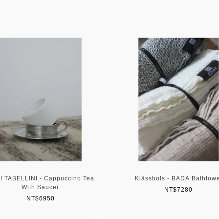
I TABELLINI - Cappuccino Tea
Klässbols - BADA Bathtow
With Saucer
NT$7280
NT$6950