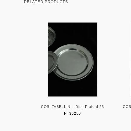
RELATED PRODUCTS
belle Towel (
COSI TABELLINI - Dish Plate d.23
COS
NT$6250