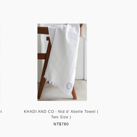
el
KHADI AND CO - Nid d' Abelle Towel (
COSI TABEL
Two Size )
NT$780