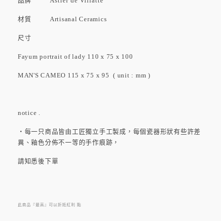
品牌
Astier de Villatte
材質 Artisanal Ceramics
尺寸
Fayum portrait of lady 110 x 75 x 100
MAN'S CAMEO 115 x 75 x 95 ( unit : mm )
notice .
・每一只商品皆由工匠獨立手工製成，每個瓷器形狀有些許差
異、釉色分佈不一等的手作痕跡，
請知悉後下單
此商品『最高』可以折抵紅利
點