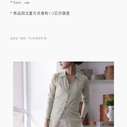
* Unit : cm
* 商品因丈量方式會有1-2公分誤差
來自日本的品牌「AURALEE」，是由設計師 岩井良太 於
2015 年所成立，對於面料有著一貫的堅持，追求天然頂級素
材，並將面料特性極致發揮於設計上，剪裁、縫紉直至細節
此商品『最高』可以折抵紅利
點
都是以最頂級的技術製作，擅長應用毛料與絲綢等素材，在
15年首次發表春夏作品時，廣受矚目，不得不讚賞品牌對於
面料的極致追求。