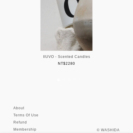
IIUVO - Scented Candles
NT$2280
About
Terms Of Use
Refund
Membership
© WASHIDA