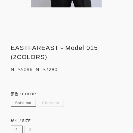
EASTFAREAST - Model 015
(2COLORS)
NT$5096
NT$7280
顏色 / COLOR
Satsuma
Charcoal
尺寸 / SIZE
2
3