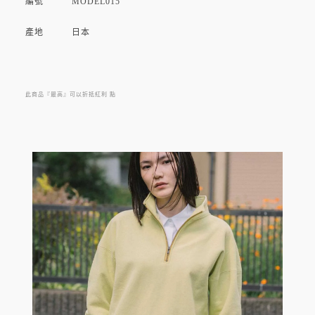
編號 MODEL015
產地 日本
品牌介紹 :
來自東京，而他所謂的 “MADE IN TOKYO” 比世人所想古老得
此商品『最高』可以折抵紅利
點
多。
信任有過往於知名品牌工作經驗的工匠手藝，反對過度生產的時
尚。EASTFAREAST 的產品是由幾位年過耳順的工匠、在老縫紉
機運作聲響伴隨著收音機播著輕快音樂的小工廠中製作，彼此付
諸的心力令人稱奇，經歷時間的打磨，呈現出的是對品質的堅持
與別具工藝感的衣著。
跨越性別的限制，旨在成為可以穿10年的剪裁和縫紉產品，所有
產品均由工廠針織的紗線和定製面料製成。
MODEL008短袖上衣，由品牌原創的 8 盎司棉織物完成，仿舊的
乾爽手感和韌性，卻保有柔軟度。3 公分寬的羅文領口則是日本少
有製造的細節之一，復古的氣息在簡單的外貌下依然讓人難忘。
而整體布面的不平整感，隨著洗滌和穿著，它會與著用者變得越