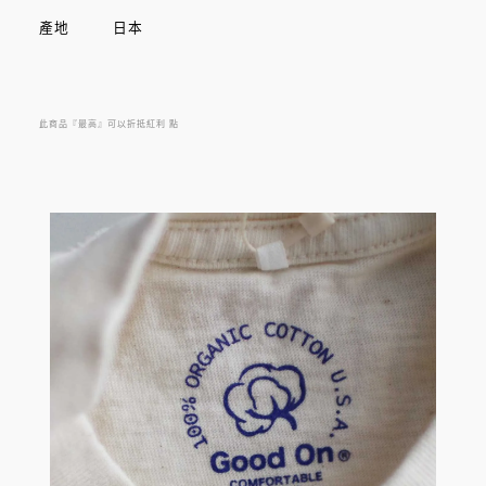
產地 日本
上質的美國棉使用，選用 5.5 磅 的 100% Cotton Jersey 來
製作。
此商品『最高』可以折抵紅利
點
適合日常 365 日的生活著用，版型是以亞洲人的剪裁，各部
份 領口，袖口，下擺等細部
皆以強韌的車縫技術來車縫製作而成，是多年間洗滌還是可
以完好的作品。
美國棉 對於著用時的舒適度及透氣性都是最好的選擇，
而由品牌獨特的 PIGMENT DYE 所形成的獨特色落，更讓每
一件T恤形成獨一無二的成品。
經年變化更是讓人長年愛用後，變的更加喜愛的主要原因。
GOOD ON 藍染製品系列使用美國生產的良質棉，
於當地製作耐穿且觸感優良的棉料。
大自然中所培育的棉每年成長的速度都不相同，