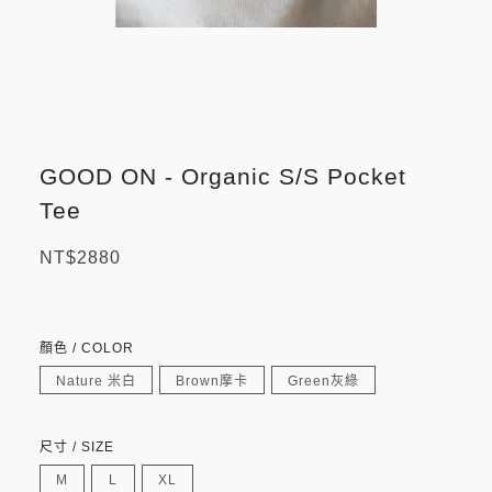
GOOD ON - Organic S/S Pocket
Tee
NT$2880
顏色 / COLOR
Nature 米白
Brown摩卡
Green灰綠
尺寸 / SIZE
M
L
XL