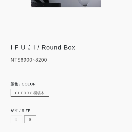
I F U J I / Round Box
NT$6900~8200
顏色 / COLOR
CHERRY 櫻桃木
尺寸 / SIZE
5
6