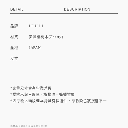
DETAIL
DESCRIPTION
品牌
I F U J I
材質 美國櫻桃木(Cherry)
產地 JAPAN
尺寸
*丈量尺寸會有些微差異
*櫻桃木與三度黑 - 植物油、蜂蠟塗層
*因每款木頭紋理本身具有個體性，每款染色狀況皆不一
此商品『最高』可以折抵紅利
點