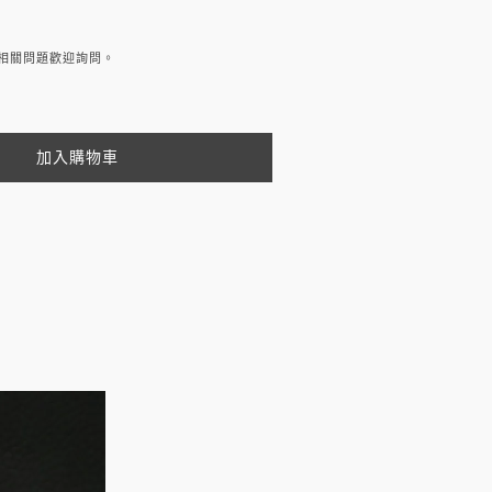
問題歡迎詢問。
計師
品皆手工製作，使用高品質及富有光澤的
的工藝感之下，也一直是紐約時尚人士的
加入購物車