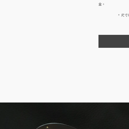
盒。
* 尺寸相關
由一位德國女設
。全系列作
皮革，在有濃厚
熱門話題。