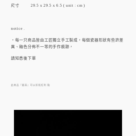
尺寸 29.5 x 29.5 x 6.5 ( unit : cm )
notice .
・每一只商品皆由工匠獨立手工製成，每個瓷器形狀有些許差
異、釉色分佈不一等的手作痕跡，
請知悉後下單
此商品『最高』可以折抵紅利
點