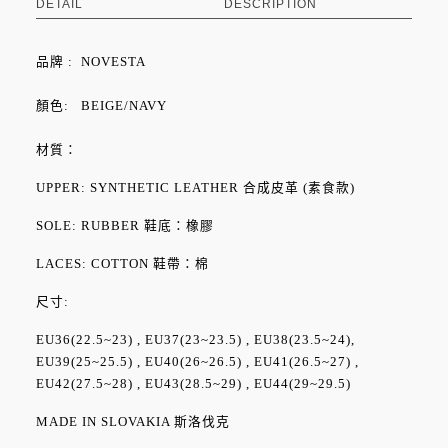
DETAIL
DESCRIPTION
品牌 :
NOVESTA
顏色: BEIGE/NAVY
材質：
UPPER: SYNTHETIC LEATHER 合成皮革 (素食款)
SOLE: RUBBER 鞋底：橡膠
LACES: COTTON 鞋帶：棉
尺寸:
EU36(22.5~23) , EU37(23~23.5) , EU38(23.5~24),
EU39(25~25.5) , EU40(26~26.5) , EU41(26.5~27) ,
EU42(27.5~28) , EU43(28.5~29) , EU44(29~29.5)
MADE IN SLOVAKIA 斯洛伐克