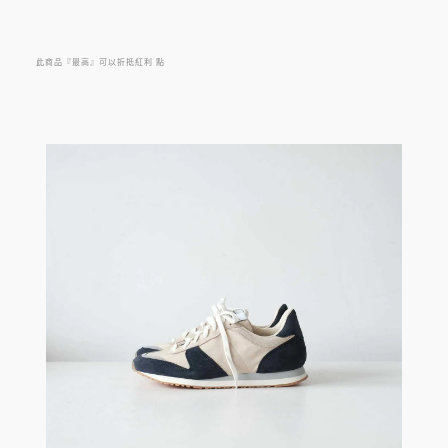
品牌介紹:
來自東歐 斯洛伐克的慢跑鞋，最初發掘自品牌舊有鞋樣原
此商品『最高』可以折抵紅利
點
型，直到1988年代為奧運國家代表隊再設計的訓練鞋為基礎
再復刻，演化至現代的經典馬拉松鞋型。結合了麂皮、尼龍
面料與人造纖維等素材，並考量了慢跑鞋該有的機能性質，
選擇以最輕量的材質與透氣質地，符合人體工學的彈性鞋
底，沿用傳統工序流程，製作出高品質成品。
完美的形體流線，復刻配色，著用上有著最佳的舒適體感。