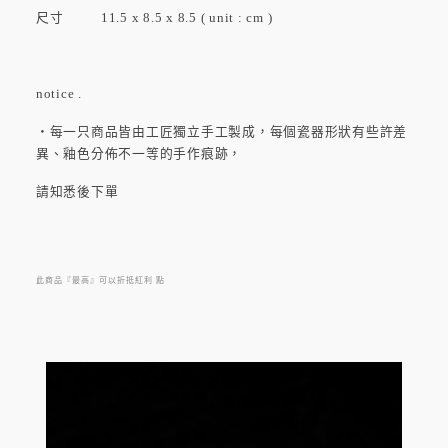
尺寸 11.5 x 8.5 x 8.5 ( unit : cm )
notice .
・每一只商品皆由工匠獨立手工製成，每個瓷器形狀有些許差
異、釉色分佈不一等的手作痕跡，
請知悉後下單
此商品『最高』可以折抵紅利
點