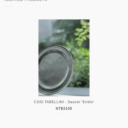
COSI TABELLINI - Saucer 'Eridio'
NT$3100