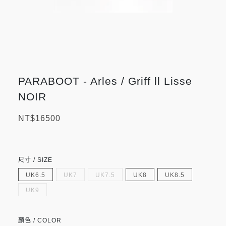
PARABOOT - Arles / Griff ll Lisse
NOIR
NT$16500
尺寸 / SIZE
UK6.5
UK7
UK7.5
UK8
UK8.5
UK9
顏色 / COLOR