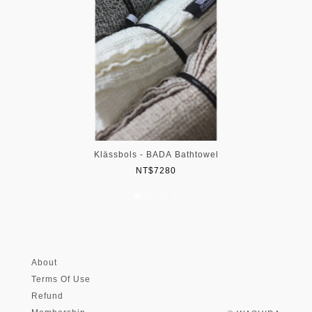
h
Klässbols - BADA Bathtowel
NT$7280
About
Terms Of Use
Refund