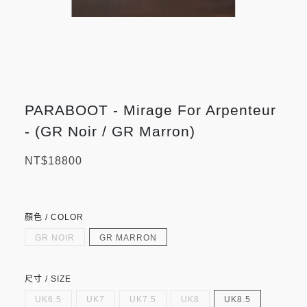
PARABOOT - Mirage For Arpenteur
- (GR Noir / GR Marron)
NT$18800
顏色 / COLOR
GR NOIR
GR MARRON
尺寸 / SIZE
UK6.5
UK7
UK7.5
UK8
UK8.5