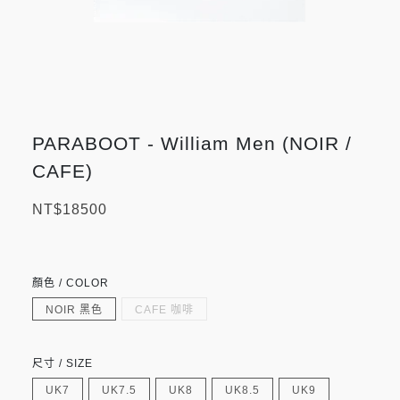
PARABOOT - William Men (NOIR /
CAFE)
NT$18500
顏色 / COLOR
NOIR 黑色
CAFE 咖啡
尺寸 / SIZE
UK7
UK7.5
UK8
UK8.5
UK9