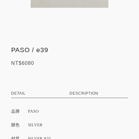
PASO / e39
NT$6080
DETAIL
DESCRIPTION
品牌
PASO
顏色 SILVER
材質 SILVER 925