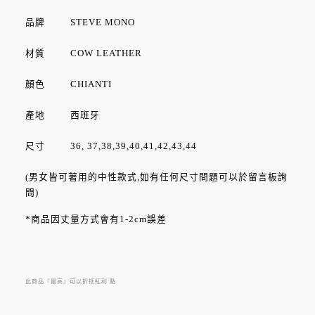
品牌
STEVE MONO
材質 COW LEATHER
顏色 CHIANTI
產地 西班牙
尺寸 36, 37,38,39,40,41,42,43,44
(男女皆可著用的中性款式,如有任何尺寸問題可以於留言板詢
問)
*商品因丈量方式會有1-2cm誤差
來自西班牙的皮製編織涼鞋，從皮革的挑選至染製過程皆由
工匠精心製作，沈穩的設計、典雅而中性的曲線，跨越性別
與時間的限制，併同著細緻的作工，呈現在如同藝品般的鞋
此商品『最高』可以折抵紅利
點
履上。