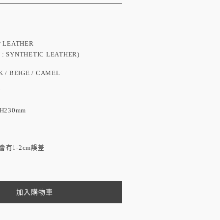
LEATHER
YNTHETIC LEATHER)
BEIGE / CAMEL
N
 H230mm
有1-2cm誤差
加入購物車