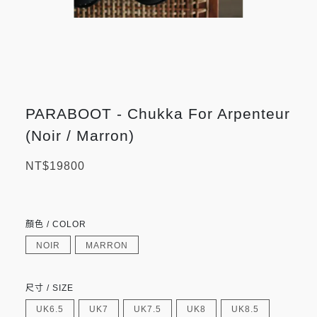
PARABOOT - Chukka For Arpenteur
(Noir / Marron)
NT$19800
顏色 / COLOR
NOIR
MARRON
尺寸 / SIZE
UK6.5
UK7
UK7.5
UK8
UK8.5