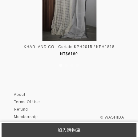
KHADI AND CO - Curtain KPH2015 / KPH1818
NT$6180
About
Terms Of Use
Refund
Membership
© WASHIDA
加入購物車