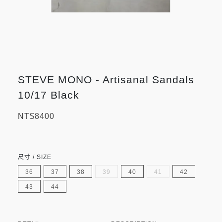
STEVE MONO - Artisanal Sandals
10/17 Black
NT$8400
尺寸 / SIZE
36
37
38
39
40
41
42
43
44