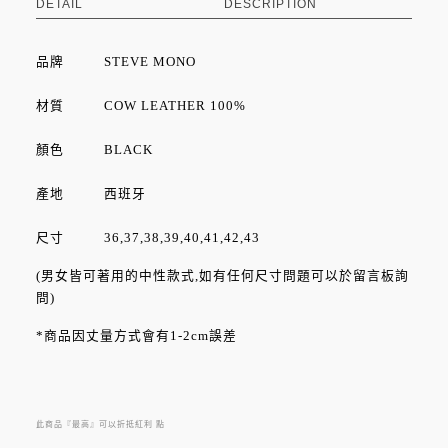
DETAIL
DESCRIPTION
品牌
STEVE MONO
材質 COW LEATHER 100%
顏色 BLACK
產地 西班牙
尺寸 36,37,38,39,40,41,42,43
(男女皆可著用的中性款式,如有任何尺寸問題可以於留言板詢
問)
*商品因丈量方式會有1-2cm誤差
來自西班牙的皮製編織涼鞋，從皮革的挑選至染製過程皆由
工匠精心製作，沈穩的設計、典雅而中性的曲線，跨越性別
與時間的限制，併同著細緻的作工，呈現在如同藝品般的鞋
此商品『最高』可以折抵紅利
點
履上。