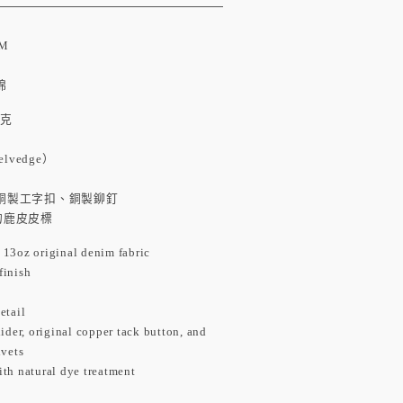
IM
棉
夾克
lvedge）
頭、銅製工字扣、銅製鉚釘
的鹿皮皮標
 13oz original denim fabric
finish
etail
lider, original copper tack button, and
ivets
ith natural dye treatment